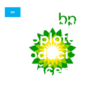
Ulja za
prijenos
Polusintetička sredstva
Sintetička sredstva
toplote i
dodaci za
čišćenje
sistema