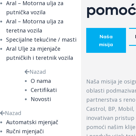
Aral – Motorna ulja za
pomoći
putnička vozila
Aral – Motorna ulja za
teretna vozila
Naša
Specijalne tekućine / masti
misija
Aral Ulje za mjenjače
putničkih i teretnik vozila
Nazad
O nama
Naša misija je osig
Certifikati
oblasti podmazivan
Novosti
partnerstva s ren
Castrol, BP, Mobil,
Nazad
inovativan pristup 
Automatski mjenjač
pomoći našim klije
Ručni mjenjači