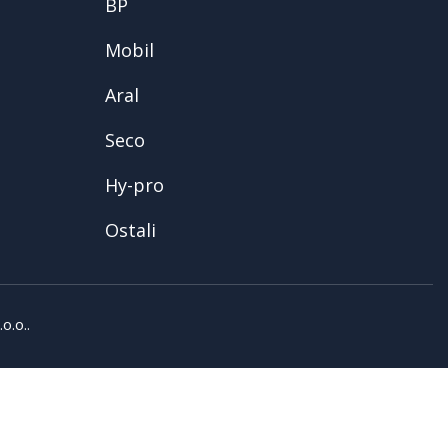
BP
Mobil
Aral
Seco
Hy-pro
Ostali
o.o..