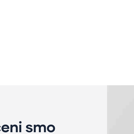
24
8,400
 SA VAMA
ZADOVOLJNIH KLIJEN
eni smo