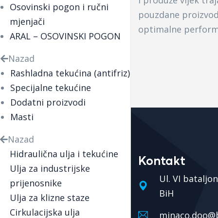
i produže vijek tra
Osovinski pogon i ručni
pouzdane proizvode
mjenjači
optimalne performa
ARAL – OSOVINSKI POGON
Nazad
Rashladna tekućina (antifriz)
Specijalne tekućine
Dodatni proizvodi
Masti
Nazad
Hidraulična ulja i tekućine
Kontakt
Ulja za industrijske
Ul. VI bataljo
prijenosnike
BiH
Ulja za klizne staze
Cirkulacijska ulja
minaco.doo@b