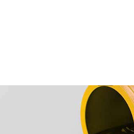
12,000
ATA
KVALITETNIH PROIZVODA