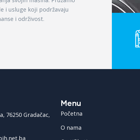
janja svojih mašina. Pružamo
 i usluge koji podržavaju
nse i održivost.
Menu
Početna
na, 76250 Gradačac,
O nama
ih.net.ba