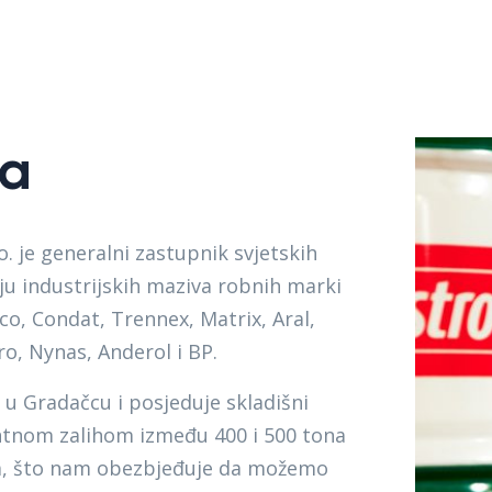
a
. je generalni zastupnik svjetskih
u industrijskih maziva robnih marki
co, Condat, Trennex, Matrix, Aral,
Pro, Nynas, Anderol i BP.
 u Gradačcu i posjeduje skladišni
ntnom zalihom između 400 i 500 tona
da, što nam obezbjeđuje da možemo