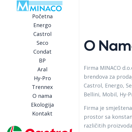
Početna
Energo
Castrol
O Nam
Seco
Condat
BP
Firma MINACO d.o.o
Aral
brendova za prodaj
Hy-Pro
Castrol, Energo, Se
Trennex
Bellini, Mobil, Hy-
O nama
Ekologija
Firma je smještena
Kontakt
prostor sa konsta
različitih proizvo