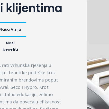
 klijentima
Naša Vizija
Naši
benefiti
urati vrhunska rješenja u
ja i tehničke podrške kroz
omiranim brendovima poput
 Aral, Seco i Hypro. Kroz
i stalnu edukaciju, želimo
ntima da povećaju efikasnost