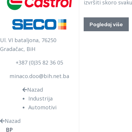
izvršiti skoro svak
Pogledaj više
Ul. VI bataljona, 76250
Gradačac, BiH
+387 (0)35 82 36 05
minaco.doo@bih.net.ba
Nazad
Industrija
Automotivi
Nazad
BP