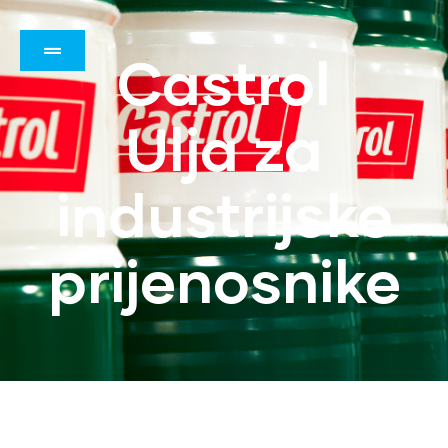
Castrol
Ulja za
industrijske
prijenosnike