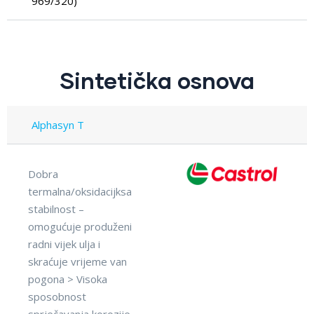
969/320)
Sintetička osnova
Alphasyn T
Dobra
termalna/oksidacijksa
stabilnost –
omogućuje produženi
radni vijek ulja i
skraćuje vrijeme van
pogona > Visoka
sposobnost