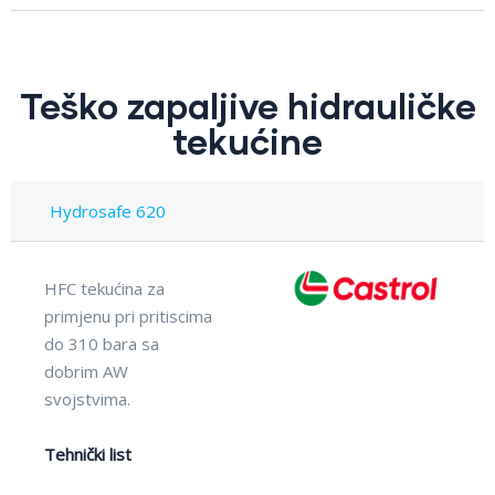
Teško zapaljive hidrauličke
tekućine
Hydrosafe 620
HFC tekućina za
primjenu pri pritiscima
do 310 bara sa
dobrim AW
svojstvima.
Tehnički list