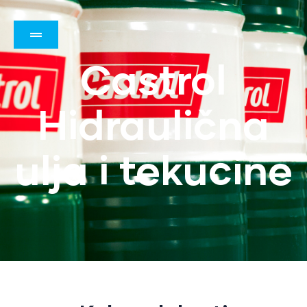
Castrol
Hidraulična
ulja i tekućine