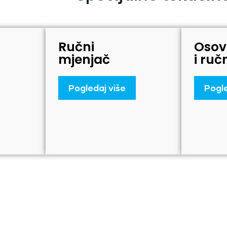
Ručni
Osov
mjenjač
i ruč
Pogledaj više
Pogle