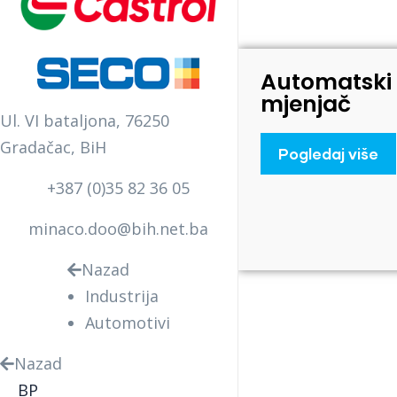
Automatski
mjenjač
Ul. VI bataljona, 76250
Gradačac, BiH
Pogledaj više
+387 (0)35 82 36 05
minaco.doo@bih.net.ba
Nazad
Industrija
Automotivi
Nazad
BP