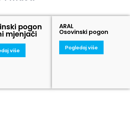
inski pogon
ARAL
Osovinski pogon
ni mjenjači
Pogledaj više
daj više